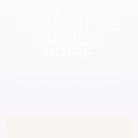
UN VRAI
MOMENT DE
LÂCHER-
PRISE
Découvrez les ressentis et expériences vécues
après une séance à La Symphonie du Massage.