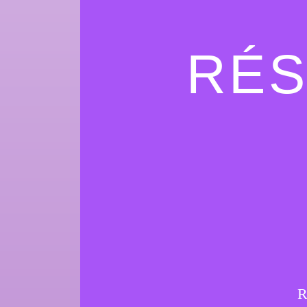
RÉS
R