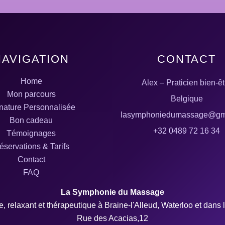
NAVIGATION
CONTACT
Home
Alex – Praticien bien-êt
Mon parcours
Belgique
nature Personnalisée
lasymphoniedumassage@gm
Bon cadeau
+32 0489 72 16 34
Témoignages
éservations & Tarifs
Contact
FAQ
La Symphonie du Massage
, relaxant et thérapeutique à Braine-l'Alleud, Waterloo et dans 
Rue des Acacias,12