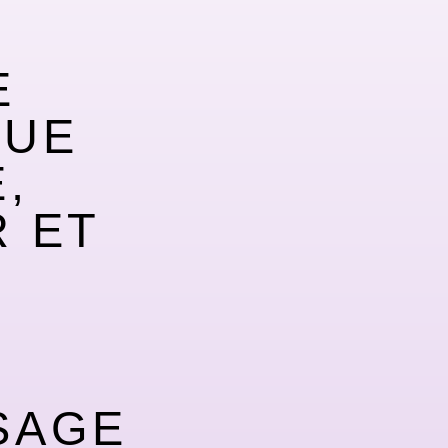
E
QUE
,
 ET
SAGE