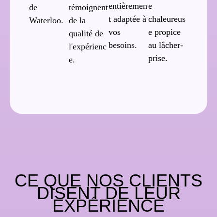
entièremen
e
de
témoignent
t adaptée à
chaleureus
Waterloo.
de la
vos
e propice
qualité de
besoins.
au lâcher-
l'expérienc
prise.
e.
CE QUE NOS CLIENTS
DISENT DE LEUR
EXPÉRIENCE