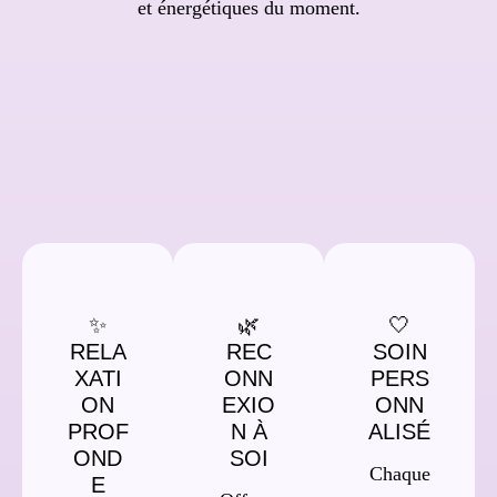
et énergétiques du moment.
✨
🌿
🤍
RELA
REC
SOIN
XATI
ONN
PERS
ON
EXIO
ONN
PROF
N À
ALISÉ
OND
SOI
Chaque
E