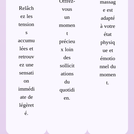
Offrez-
massag
Relâch
vous
e est
ez les
un
adapté
tension
momen
à votre
s
t
état
accumu
précieu
physiq
lées et
x loin
ue et
retrouv
des
émotio
ez une
sollicit
nnel du
sensati
ations
momen
on
du
t.
immédi
quotidi
ate de
en.
légèret
é.