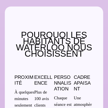
POURQUOI LES
HABITANTS DE
WATERLOO NOUS
CHOISISSENT
PROXIM
EXCELL
PERSO
CADRE
ITÉ
ENCE
NNALIS
APAISA
ATION
NT
À quelques
Plus de
Chaque
Une
minutes
100 avis
séance est
atmosphèr
seulement
clients