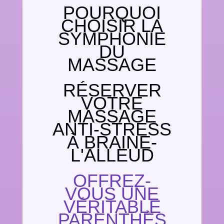
POURQUOI
CHOISIR LA
SYMPHONIE
DU
MASSAGE
RÉSERVER
VOTRE
MASSAGE
ANTI-STRESS
À BRAINE-
L'ALLEUD
OFFREZ-
VOUS UNE
VÉRITABLE
PARENTHÈS