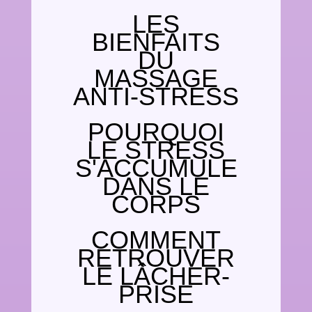
LES
BIENFAITS
DU
MASSAGE
ANTI-STRESS
POURQUOI
LE STRESS
S'ACCUMULE
DANS LE
CORPS
COMMENT
RETROUVER
LE LÂCHER-
PRISE