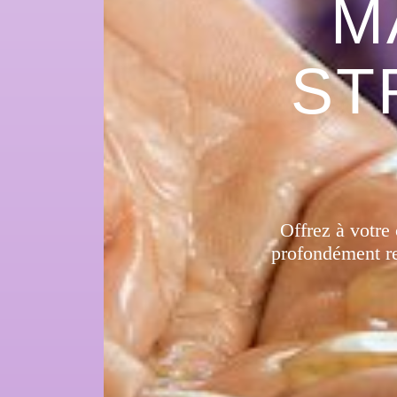
M
ST
Offrez à votre 
profondément rel