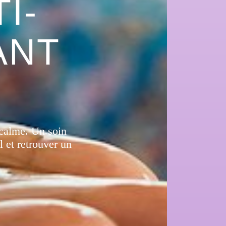
I-
ANT
e calme. Un soin
l et retrouver un