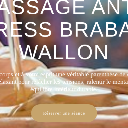
ASSAGE ANT
RESS BRAB
WALLON
corps et à votre esprit une véritable parenthèse d
axant pour relâcher les tensions, ralentir le menta
équilibre intérieur durable.
Réserver une séance