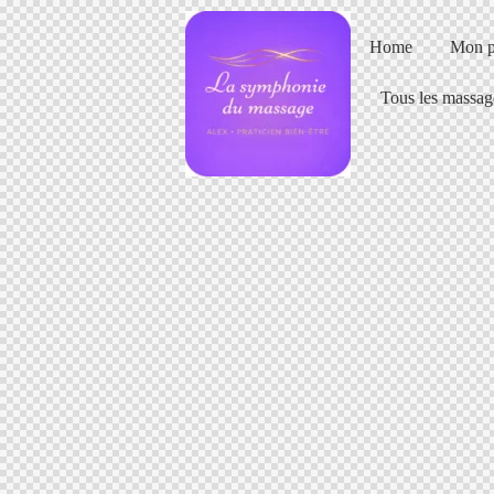
Home
Mon p
Tous les massag